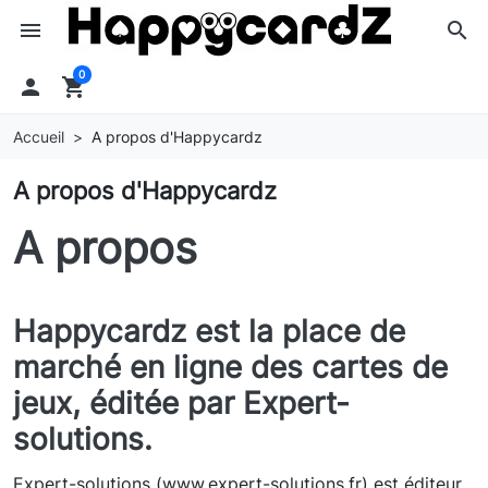
menu
search
0

shopping_cart
Accueil
A propos d'Happycardz
A propos d'Happycardz
A propos
Happycardz est la place de
marché en ligne des cartes de
jeux, éditée par Expert-
solutions.
Expert-solutions (www.expert-solutions.fr) est éditeur