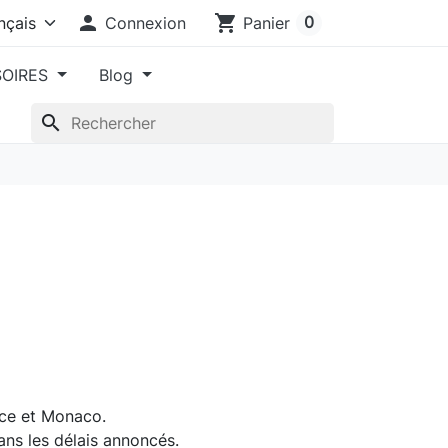

shopping_cart
0
Connexion
Panier
SOIRES
Blog
search
nce et Monaco.
ans les délais annoncés.