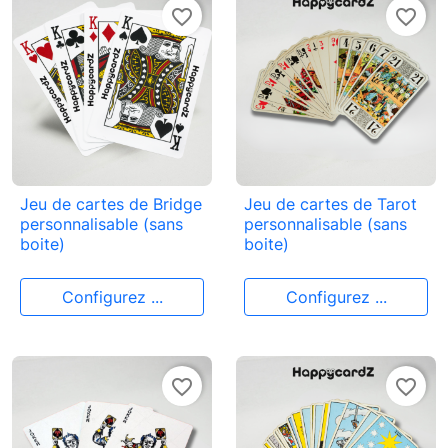
favorite_border
favorite_border
Jeu de cartes de Bridge
Jeu de cartes de Tarot
personnalisable (sans
personnalisable (sans
boite)
boite)
Configurez ...
Configurez ...
favorite_border
favorite_border