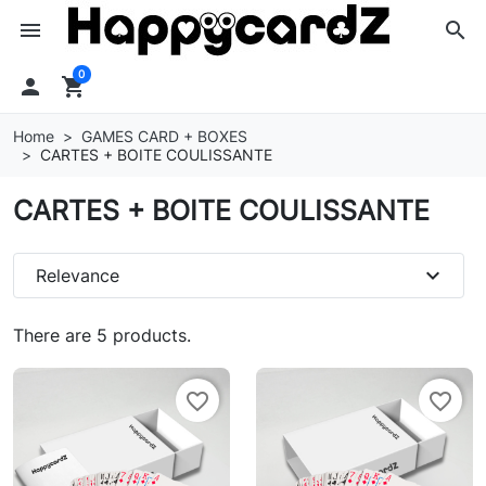
menu
search
0

shopping_cart
Home
GAMES CARD + BOXES
CARTES + BOITE COULISSANTE
CARTES + BOITE COULISSANTE
expand_more
Relevance
There are 5 products.
favorite_border
favorite_border